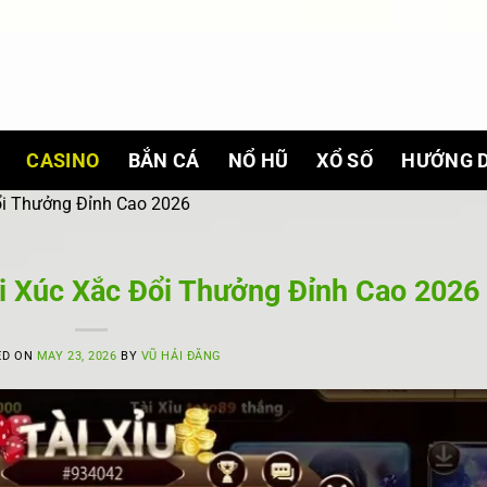
CASINO
BẮN CÁ
NỔ HŨ
XỔ SỐ
HƯỚNG 
ổi Thưởng Đỉnh Cao 2026
i Xúc Xắc Đổi Thưởng Đỉnh Cao 2026
ED ON
MAY 23, 2026
BY
VŨ HẢI ĐĂNG