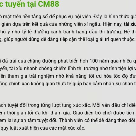
ực tuyến tại CM88
 mặt trên nền tảng số để phục vụ hội viên. Đây là hình thức giải
 giản dựa trên kết quả của những viên xí ngầu. Hiện nay,
tài x
ú ý nhờ tỷ lệ thưởng cạnh tranh hàng đầu thị trường. Hệ t
giúp người dùng dễ dàng tiếp cận thể loại giải trí quen thuộc
i đã trải qua chặng đường phát triển hơn 100 năm qua nhiều 
yến, tài xỉu nhanh chóng chiếm lĩnh thị trường nhờ tính tiện lợi 
viên tham gia trải nghiệm nhờ khả năng tối ưu hóa tốc độ đ
hỏng chính xác không gian thực tế giúp bạn cảm nhận sự chân 
ch tuyệt đối trong từng lượt tung xúc xắc. Mỗi ván đấu chỉ diễ
iệm thời gian tối đa khi tham gia. Giao diện trò chơi được tích
m lại sự an tâm tuyệt đối. Thành viên có thể dễ dàng theo dõi 
a quy luật xuất hiện của các mặt xúc xắc.