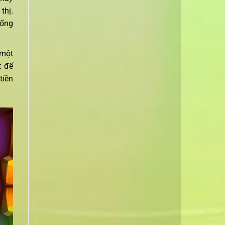
thị.
hống
 một
t để
tiền