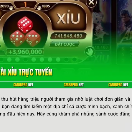
ng thu hút hàng triệu người tham gia nhờ luật chơi đơn giản và 
 bạn đang tìm kiếm một địa chỉ cá cược minh bạch, xanh chí
hàng đầu hiện nay. Hãy cùng khám phá những sảnh cược đẳng