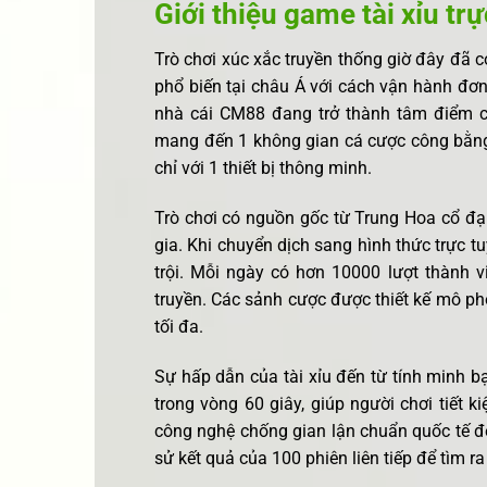
Giới thiệu game tài xỉu tr
Trò chơi xúc xắc truyền thống giờ đây đã có
phổ biến tại châu Á với cách vận hành đơn
nhà cái CM88 đang trở thành tâm điểm ch
mang đến 1 không gian cá cược công bằng, 
chỉ với 1 thiết bị thông minh.
Trò chơi có nguồn gốc từ Trung Hoa cổ đạ
gia. Khi chuyển dịch sang hình thức trực tu
trội. Mỗi ngày có hơn 10000 lượt thành 
truyền. Các sảnh cược được thiết kế mô p
tối đa.
Sự hấp dẫn của tài xỉu đến từ tính minh bạ
trong vòng 60 giây, giúp người chơi tiết k
công nghệ chống gian lận chuẩn quốc tế đe
sử kết quả của 100 phiên liên tiếp để tìm r