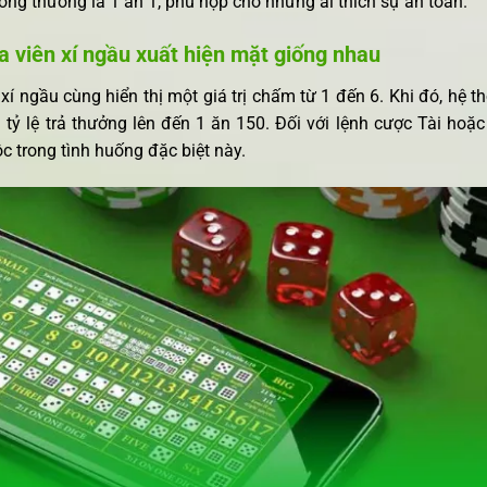
ng thường là 1 ăn 1, phù hợp cho những ai thích sự an toàn.
a viên xí ngầu xuất hiện mặt giống nhau
xí ngầu cùng hiển thị một giá trị chấm từ 1 đến 6. Khi đó, hệ t
 tỷ lệ trả thưởng lên đến 1 ăn 150. Đối với lệnh cược Tài hoặc
ộc trong tình huống đặc biệt này.