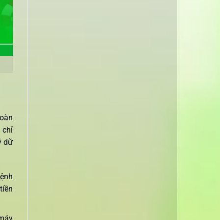
hoàn
 chỉ
ý dữ
mệnh
tiền
 máy