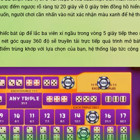
ược đếm ngược rõ ràng từ 20 giây về 0 giây trên đồng hồ hiển 
 muốn, người chơi cần nhấn vào nút xác nhận màu xanh để hệ t
iếc bát úp để lắc ba viên xí ngầu trong vòng 5 giây tiếp theo
ét góc quay 360 độ sẽ truyền tải trực tiếp quá trình mở bá
 điểm trùng khớp với lựa chọn của bạn, hệ thống lập tức cộng 