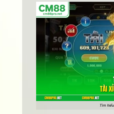
Tìm hiểu 