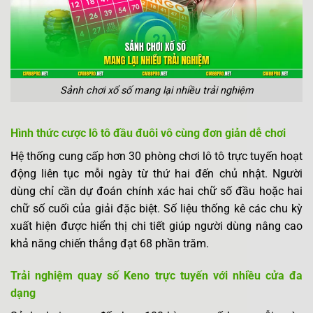
Sảnh chơi xổ số mang lại nhiều trải nghiệm
Hình thức cược lô tô đầu đuôi vô cùng đơn giản dễ chơi
Hệ thống cung cấp hơn 30 phòng chơi lô tô trực tuyến hoạt
động liên tục mỗi ngày từ thứ hai đến chủ nhật. Người
dùng chỉ cần dự đoán chính xác hai chữ số đầu hoặc hai
chữ số cuối của giải đặc biệt. Số liệu thống kê các chu kỳ
xuất hiện được hiển thị chi tiết giúp người dùng nâng cao
khả năng chiến thắng đạt 68 phần trăm.
Trải nghiệm quay số Keno trực tuyến với nhiều cửa đa
dạng