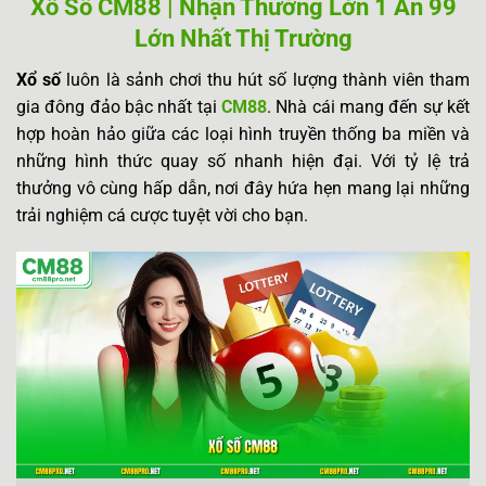
Xổ Số CM88 | Nhận Thưởng Lớn 1 Ăn 99
Lớn Nhất Thị Trường
Xổ số
luôn là sảnh chơi thu hút số lượng thành viên tham
gia đông đảo bậc nhất tại
CM88
. Nhà cái mang đến sự kết
hợp hoàn hảo giữa các loại hình truyền thống ba miền và
những hình thức quay số nhanh hiện đại. Với tỷ lệ trả
thưởng vô cùng hấp dẫn, nơi đây hứa hẹn mang lại những
trải nghiệm cá cược tuyệt vời cho bạn.