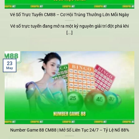
Vé Số Trực Tuyến CM88 – Cơ Hội Trúng Thưởng Lớn Mỗi Ngày
Vé số trực tuyến đang mở ra một kỷ nguyên giải trí đột phá khi
[...]
23
May
Number Game 88 CM88 | Mở Số Liên Tục 24/7 – Tỷ Lệ Nổ 88%