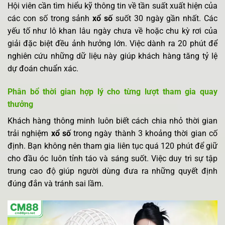
Hội viên cần tìm hiểu kỹ thông tin về tần suất xuất hiện của
các con số trong sảnh
xổ số
suốt 30 ngày gần nhất. Các
yếu tố như lô khan lâu ngày chưa về hoặc chu kỳ rơi của
giải đặc biệt đều ảnh hưởng lớn. Việc dành ra 20 phút để
nghiên cứu những dữ liệu này giúp khách hàng tăng tỷ lệ
dự đoán chuẩn xác.
Phân bổ thời gian hợp lý cho từng lượt tham gia quay
thưởng
Khách hàng thông minh luôn biết cách chia nhỏ thời gian
trải nghiệm
xổ số
trong ngày thành 3 khoảng thời gian cố
định. Bạn không nên tham gia liên tục quá 120 phút để giữ
cho đầu óc luôn tỉnh táo và sáng suốt. Việc duy trì sự tập
trung cao độ giúp người dùng đưa ra những quyết định
đúng đắn và tránh sai lầm.