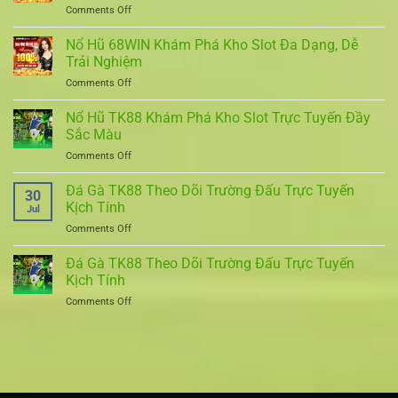
on
Comments Off
Xổ
Số
Nổ Hũ 68WIN Khám Phá Kho Slot Đa Dạng, Dễ
68WIN
Trải Nghiệm
Theo
on
Comments Off
Dõi
Nổ
Kỳ
Hũ
Nổ Hũ TK88 Khám Phá Kho Slot Trực Tuyến Đầy
Quay
68WIN
Nhanh,
Sắc Màu
Khám
Tra
on
Comments Off
Phá
Cứu
Nổ
Kho
Dễ
Hũ
Đá Gà TK88 Theo Dõi Trường Đấu Trực Tuyến
Slot
Dàng
30
TK88
Đa
Kịch Tính
Jul
Khám
Dạng,
on
Comments Off
Phá
Dễ
Đá
Kho
Trải
Gà
Đá Gà TK88 Theo Dõi Trường Đấu Trực Tuyến
Slot
Nghiệm
TK88
Trực
Kịch Tính
Theo
Tuyến
on
Comments Off
Dõi
Đầy
Đá
Trường
Sắc
Gà
Đấu
Màu
TK88
Trực
Theo
Tuyến
Dõi
Kịch
Trường
Tính