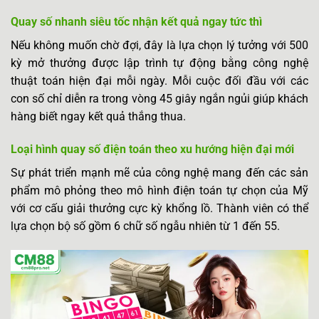
Quay số nhanh siêu tốc nhận kết quả ngay tức thì
Nếu không muốn chờ đợi, đây là lựa chọn lý tưởng với 500
kỳ mở thưởng được lập trình tự động bằng công nghệ
thuật toán hiện đại mỗi ngày. Mỗi cuộc đối đầu với các
con số chỉ diễn ra trong vòng 45 giây ngắn ngủi giúp khách
hàng biết ngay kết quả thắng thua.
Loại hình quay số điện toán theo xu hướng hiện đại mới
Sự phát triển mạnh mẽ của công nghệ mang đến các sản
phẩm mô phỏng theo mô hình điện toán tự chọn của Mỹ
với cơ cấu giải thưởng cực kỳ khổng lồ. Thành viên có thể
lựa chọn bộ số gồm 6 chữ số ngẫu nhiên từ 1 đến 55.