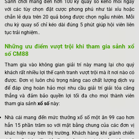
Sảnh chơi mang đến hơn 100 kỳ quay số keno mỗi ngày
với các tùy chọn đặt cược phong phú như tài xỉu hoặc
chẵn lẻ dựa trên 20 quả bóng được chọn ngẫu nhiên. Mỗi
chu kỳ quay số chỉ kéo dài đúng 5 phút giúp hội viên liên
tục trải nghiệm..
Những ưu điểm vượt trội khi tham gia sảnh xổ
số CM88
Tham gia vào không gian giải trí này mang lại cho quý
khách rất nhiều lợi thế cạnh tranh vượt trội mà ít nơi nào có
được. Đơn vị luôn chú trọng nâng cao chất lượng dịch vụ
để đáp ứng hoàn hảo mọi nhu cầu giải trí giải tỏa căng
thẳng và đảm bảo quyền lợi tối đa cho mọi thành viên
tham gia sảnh
xổ số
này:
Nhà cái mang đến mức thưởng xổ số một ăn 99 cao hơn
hẳn 15 phần trăm so với mặt bằng chung của các đơn vị
khác hiện nay trên thị trường. Khách hàng khi giành chiến