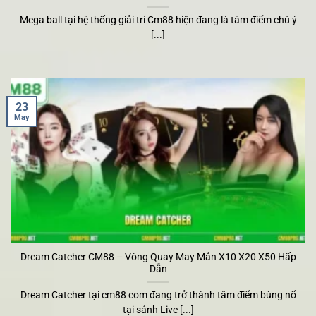
Mega ball tại hệ thống giải trí Cm88 hiện đang là tâm điểm chú ý
[...]
23
May
Dream Catcher CM88 – Vòng Quay May Mắn X10 X20 X50 Hấp
Dẫn
Dream Catcher tại cm88 com đang trở thành tâm điểm bùng nổ
tại sảnh Live [...]