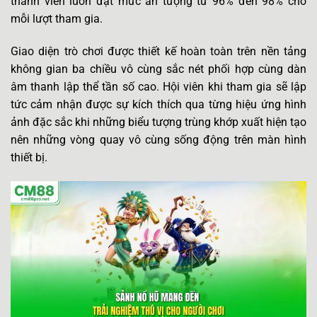
thành viên luôn đạt mức ấn tượng từ 96% đến 98% cho
mỗi lượt tham gia.
Giao diện trò chơi được thiết kế hoàn toàn trên nền tảng
không gian ba chiều vô cùng sắc nét phối hợp cùng dàn
âm thanh lập thể tần số cao. Hội viên khi tham gia sẽ lập
tức cảm nhận được sự kích thích qua từng hiệu ứng hình
ảnh đặc sắc khi những biểu tượng trùng khớp xuất hiện tạo
nên những vòng quay vô cùng sống động trên màn hình
thiết bị.