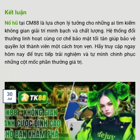
Kết luận
Nổ hũ
tại CM88 là lựa chọn lý tưởng cho những ai tìm kiếm
không gian giải trí minh bạch và chất lượng. Hệ thống đổi
thưởng linh hoạt cùng cơ chế bảo mật tối tân giúp bảo vệ
quyền lợi thành viên một cách trọn vẹn. Hãy truy cập ngay
hôm nay để trực tiếp trải nghiệm và tự mình chinh phục
những cột mốc phần thưởng giá trị.
30
Jul