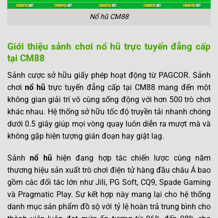
Nổ hũ CM88
Giới thiệu sảnh chơi nổ hũ trực tuyến đẳng cấp
tại CM88
Sảnh cược sở hữu giấy phép hoạt động từ PAGCOR. Sảnh
chơi
nổ hũ
trực tuyến đẳng cấp tại CM88 mang đến một
không gian giải trí vô cùng sống động với hơn 500 trò chơi
khác nhau. Hệ thống sở hữu tốc độ truyền tải nhanh chóng
dưới 0.5 giây giúp mọi vòng quay luôn diễn ra mượt mà và
không gặp hiện tượng gián đoạn hay giật lag.
Sảnh
nổ hũ
hiện đang hợp tác chiến lược cùng năm
thương hiệu sản xuất trò chơi điện tử hàng đầu châu Á bao
gồm các đối tác lớn như Jili, PG Soft, CQ9, Spade Gaming
và Pragmatic Play. Sự kết hợp này mang lại cho hệ thống
danh mục sản phẩm đồ sộ với tỷ lệ hoàn trả trung bình cho