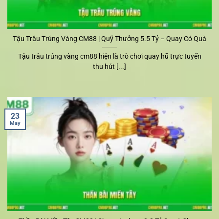
Tậu Trâu Trúng Vàng CM88 | Quỹ Thưởng 5.5 Tỷ – Quay Có Quà
Tậu trâu trúng vàng cm88 hiện là trò chơi quay hũ trực tuyến
thu hút [...]
23
May