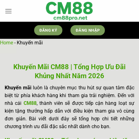
Skip
to
content
ĐĂNG KÝ
ĐĂNG NHẬP
Home
-
Khuyến mãi
Khuyến Mãi CM88 | Tổng Hợp Ưu Đãi
Khủng Nhất Năm 2026
Khuyến mãi
luôn là chuyên mục thu hút sự quan tâm đặc
biệt từ phía khách hàng khi tham gia trải nghiệm. Đến với
nhà cái
CM88
, thành viên sẽ được tiếp cận hàng loạt sự
kiện tặng thưởng hấp dẫn với điều kiện tham gia vô cùng
đơn giản. Bài viết dưới đây sẽ tổng hợp chi tiết những
chương trình ưu đãi đặc sắc nhất dành cho bạn.