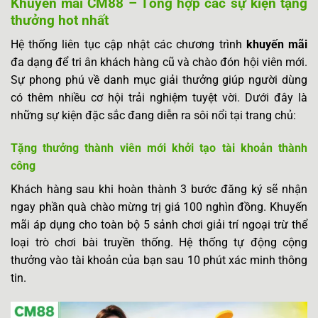
Khuyến mãi CM88 – Tổng hợp các sự kiện tặng
thưởng hot nhất
Hệ thống liên tục cập nhật các chương trình
khuyến mãi
đa dạng để tri ân khách hàng cũ và chào đón hội viên mới.
Sự phong phú về danh mục giải thưởng giúp người dùng
có thêm nhiều cơ hội trải nghiệm tuyệt vời. Dưới đây là
những sự kiện đặc sắc đang diễn ra sôi nổi tại trang chủ:
Tặng thưởng thành viên mới khởi tạo tài khoản thành
công
Khách hàng sau khi hoàn thành 3 bước đăng ký sẽ nhận
ngay phần quà chào mừng trị giá 100 nghìn đồng. Khuyến
mãi áp dụng cho toàn bộ 5 sảnh chơi giải trí ngoại trừ thể
loại trò chơi bài truyền thống. Hệ thống tự động cộng
thưởng vào tài khoản của bạn sau 10 phút xác minh thông
tin.