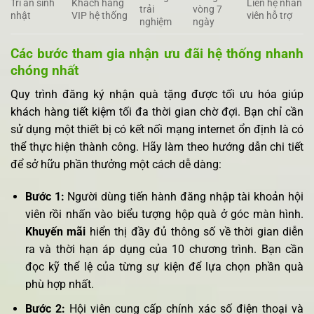
Tri ân sinh
Khách hàng
Liên hệ nhân
trải
vòng 7
nhật
VIP hệ thống
viên hỗ trợ
nghiệm
ngày
Các bước tham gia nhận ưu đãi hệ thống nhanh
chóng nhất
Quy trình đăng ký nhận quà tặng được tối ưu hóa giúp
khách hàng tiết kiệm tối đa thời gian chờ đợi. Bạn chỉ cần
sử dụng một thiết bị có kết nối mạng internet ổn định là có
thể thực hiện thành công. Hãy làm theo hướng dẫn chi tiết
để sở hữu phần thưởng một cách dễ dàng:
Bước 1:
Người dùng tiến hành đăng nhập tài khoản hội
viên rồi nhấn vào biểu tượng hộp quà ở góc màn hình.
Khuyến mãi
hiển thị đầy đủ thông số về thời gian diễn
ra và thời hạn áp dụng của 10 chương trình. Bạn cần
đọc kỹ thể lệ của từng sự kiện để lựa chọn phần quà
phù hợp nhất.
Bước 2:
Hội viên cung cấp chính xác số điện thoại và