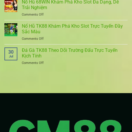
Số
Nổ Hũ 68WIN Khám Phá Kho Slot Đa Dạng, Dễ
Quay
68WIN
Và
Trải Nghiệm
Theo
Kết
on
Comments Off
Dõi
Quả
Nổ
Kỳ
Trực
Hũ
Nổ Hũ TK88 Khám Phá Kho Slot Trực Tuyến Đầy
Quay
Tuyến
68WIN
Nhanh,
Sắc Màu
Khám
Tra
on
Comments Off
Phá
Cứu
Nổ
Kho
Dễ
Hũ
Đá Gà TK88 Theo Dõi Trường Đấu Trực Tuyến
Slot
Dàng
30
TK88
Đa
Kịch Tính
Jul
Khám
Dạng,
on
Comments Off
Phá
Dễ
Đá
Kho
Trải
Gà
Slot
Nghiệm
TK88
Trực
Theo
Tuyến
Dõi
Đầy
Trường
Sắc
Đấu
Màu
Trực
Tuyến
Kịch
Tính