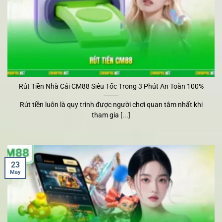
Rút Tiền Nhà Cái CM88 Siêu Tốc Trong 3 Phút An Toàn 100%
Rút tiền luôn là quy trình được người chơi quan tâm nhất khi
tham gia [...]
23
May