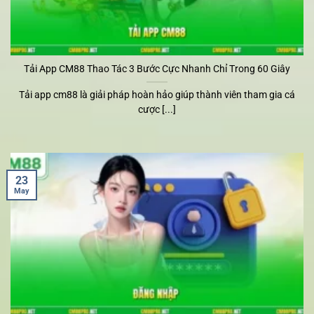
Tải App CM88 Thao Tác 3 Bước Cực Nhanh Chỉ Trong 60 Giây
Tải app cm88 là giải pháp hoàn hảo giúp thành viên tham gia cá
cược [...]
23
May