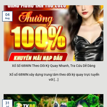
04
Aug
Xổ Số 68WIN Theo Dõi Kỳ Quay Nhanh, Tra Cứu Dễ Dàng
Xổ số 68WIN xây dựng trung tâm theo dõi kỳ quay trực tuyến
với [...]
31
Jul