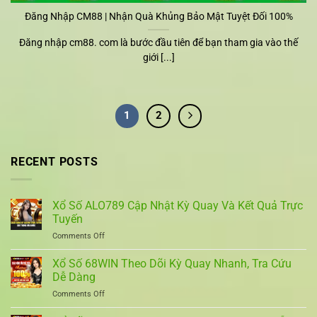
Đăng Nhập CM88 | Nhận Quà Khủng Bảo Mật Tuyệt Đối 100%
Đăng nhập cm88. com là bước đầu tiên để bạn tham gia vào thế
giới [...]
1
2
RECENT POSTS
Xổ Số ALO789 Cập Nhật Kỳ Quay Và Kết Quả Trực
Tuyến
on
Comments Off
Xổ
Số
Xổ Số 68WIN Theo Dõi Kỳ Quay Nhanh, Tra Cứu
ALO789
Dễ Dàng
Cập
on
Comments Off
Nhật
Xổ
Kỳ