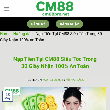
Skip
to
content
ĐĂNG KÝ
ĐĂNG NHẬP
Home
-
Hướng dẫn
-
Nạp Tiền Tại CM88 Siêu Tốc Trong 30
Giây Nhận 100% An Toàn
Nạp Tiền Tại CM88 Siêu Tốc Trong
30 Giây Nhận 100% An Toàn
POSTED ON
MAY 23, 2026
BY
VŨ HẢI ĐĂNG
23
May