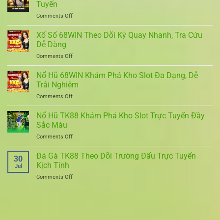
Tuyến
on
Comments Off
Xổ
Số
Xổ Số 68WIN Theo Dõi Kỳ Quay Nhanh, Tra Cứu
ALO789
Dễ Dàng
Cập
on
Comments Off
Nhật
Xổ
Kỳ
Số
Nổ Hũ 68WIN Khám Phá Kho Slot Đa Dạng, Dễ
Quay
68WIN
Và
Trải Nghiệm
Theo
Kết
on
Comments Off
Dõi
Quả
Nổ
Kỳ
Trực
Hũ
Nổ Hũ TK88 Khám Phá Kho Slot Trực Tuyến Đầy
Quay
Tuyến
68WIN
Nhanh,
Sắc Màu
Khám
Tra
on
Comments Off
Phá
Cứu
Nổ
Kho
Dễ
Hũ
Đá Gà TK88 Theo Dõi Trường Đấu Trực Tuyến
Slot
Dàng
30
TK88
Đa
Kịch Tính
Jul
Khám
Dạng,
on
Comments Off
Phá
Dễ
Đá
Kho
Trải
Gà
Slot
Nghiệm
TK88
Trực
Theo
Tuyến
Dõi
Đầy