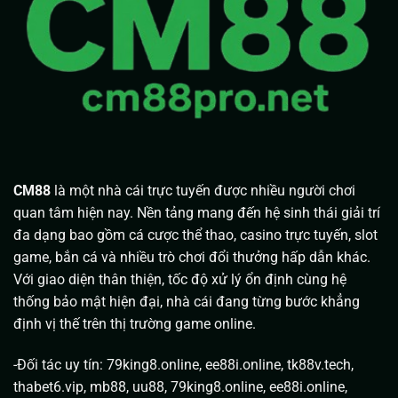
CM88
là một nhà cái trực tuyến được nhiều người chơi
quan tâm hiện nay. Nền tảng mang đến hệ sinh thái giải trí
đa dạng bao gồm cá cược thể thao, casino trực tuyến, slot
game, bắn cá và nhiều trò chơi đổi thưởng hấp dẫn khác.
Với giao diện thân thiện, tốc độ xử lý ổn định cùng hệ
thống bảo mật hiện đại, nhà cái đang từng bước khẳng
định vị thế trên thị trường game online.
-Đối tác uy tín:
79king8.online
,
ee88i.online
,
tk88v.tech
,
thabet6.vip
,
mb88
,
uu88
,
79king8.online
,
ee88i.online
,