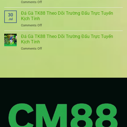
on
Comments Off
Phá
Cứu
Nổ
Kho
Dễ
Hũ
Đá Gà TK88 Theo Dõi Trường Đấu Trực Tuyến
Slot
Dàng
30
TK88
Đa
Kịch Tính
Jul
Khám
Dạng,
on
Comments Off
Phá
Dễ
Đá
Kho
Trải
Gà
Đá Gà TK88 Theo Dõi Trường Đấu Trực Tuyến
Slot
Nghiệm
TK88
Trực
Kịch Tính
Theo
Tuyến
on
Comments Off
Dõi
Đầy
Đá
Trường
Sắc
Gà
Đấu
Màu
TK88
Trực
Theo
Tuyến
Dõi
Kịch
Trường
Tính
Đấu
Trực
Tuyến
Kịch
Tính