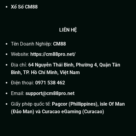
Xổ Số CM88
LIÊN HỆ
Tên Doanh Nghiệp:
CM88
Website:
https://cm88pro.net/
Địa chỉ:
64 Nguyễn Thái Bình, Phường 4, Quận Tân
Bình, TP. Hồ Chí Minh, Việt Nam
Điện thoại:
0971 538 462
Email:
support@cm88pro.net
Giấy phép quốc tế:
Pagcor (Phillippines), isle Of Man
(Đảo Man) và Curacao eGaming (Curacao)