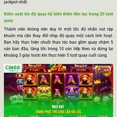
jackpot nhất.
Kiểm soát tốc độ quay hũ biến thiên liên tục trong 20 lượt
quay
Thành viên không nên duy trì một tốc độ nhấn nút rập
khuôn mà cần thay đổi nhịp độ quay một cách linh hoạt.
Bạn hãy thực hiện chuỗi thao tác bao gồm quay chậm 5
ván ban đầu, tăng tốc trong 10 ván tiếp theo và dừng lại
khoảng 3 giây trước khi thực hiện 5 lượt quay cuối cùng.