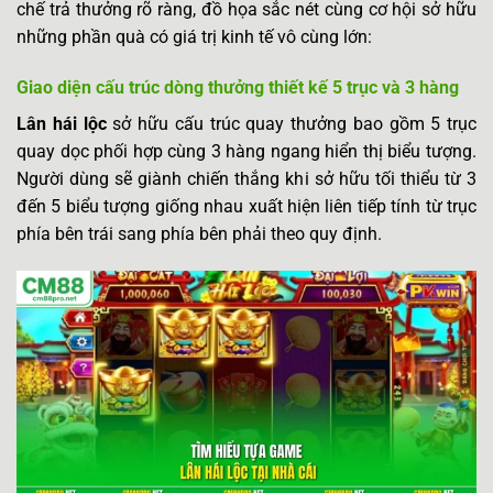
chế trả thưởng rõ ràng, đồ họa sắc nét cùng cơ hội sở hữu
những phần quà có giá trị kinh tế vô cùng lớn:
Giao diện cấu trúc dòng thưởng thiết kế 5 trục và 3 hàng
Lân hái lộc
sở hữu cấu trúc quay thưởng bao gồm 5 trục
quay dọc phối hợp cùng 3 hàng ngang hiển thị biểu tượng.
Người dùng sẽ giành chiến thắng khi sở hữu tối thiểu từ 3
đến 5 biểu tượng giống nhau xuất hiện liên tiếp tính từ trục
phía bên trái sang phía bên phải theo quy định.