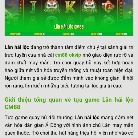
Lân hái lộc
đang trở thành tâm điểm chú ý tại sảnh giải trí
trực tuyến của nhà cái
cm88 okvip
nhờ giao diện rực rỡ và
đậm chất may mắn. Trò chơi quay hũ này kết hợp hoàn
hảo giữa nét văn hóa truyền thống và thuật toán hiện đại.
Người tham gia sẽ được đắm mình vào không gian lễ hội
rộn ràng, tìm kiếm những biểu tượng tài lộc giá trị cao.
Giới thiệu tổng quan về tựa game Lân hái lộc
CM88
Tựa game quay hũ đổi thưởng
Lân hái lộc
mang đậm nét
văn hóa dân gian Á Đông với hình ảnh chú Lân may mắn
quen thuộc. Trò chơi thu hút hàng triệu hội viên nhờ vào cơ