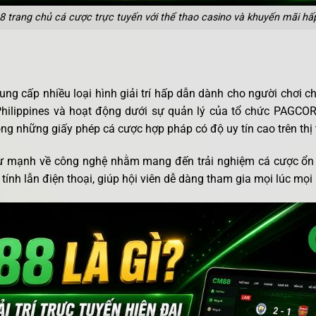
 trang chủ cá cược trực tuyến với thể thao casino và khuyến mãi hấ
ung cấp nhiều loại hình giải trí hấp dẫn dành cho người chơi 
, Philippines và hoạt động dưới sự quản lý của tổ chức PAG
rong những giấy phép cá cược hợp pháp có độ uy tín cao trên thị 
 tư mạnh về công nghệ nhằm mang đến trải nghiệm cá cược ổn 
tính lẫn điện thoại, giúp hội viên dễ dàng tham gia mọi lúc mọi 