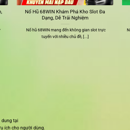
,
Nổ Hũ 68WIN Khám Phá Kho Slot Đa
Dạng, Dễ Trải Nghiệm
ỳ
Nổ hũ 68WIN mang đến không gian slot trực
Nổ
tuyến với nhiều chủ đề, [...]
 dung tại
ữu ích cho người dùng.