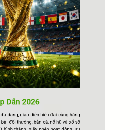
ấp Dẫn 2026
i đa dạng, giao diện hiện đại cùng hàng
 bài đổi thưởng, bắn cá, nổ hũ và xổ số
ử hình thành, giấy phép hoạt động, ưu