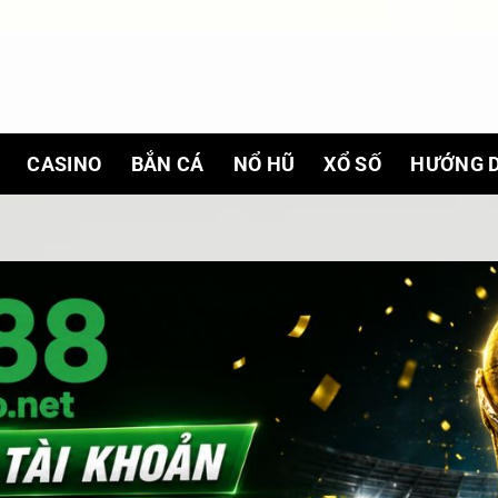
CASINO
BẮN CÁ
NỔ HŨ
XỔ SỐ
HƯỚNG 