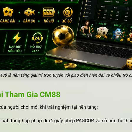
88 là nền tảng giải trí trực tuyến với giao diện hiện đại và nhiều trò c
hi Tham Gia CM88
a người chơi mới khi trải nghiệm tại nền tảng:
hoạt động hợp pháp dưới giấy phép PAGCOR và sở hữu hệ thốn