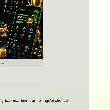
hơi
g bảo mật hiện đại nên người chơi có