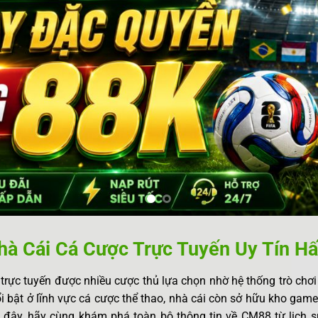
à Cái Cá Cược Trực Tuyến Uy Tín H
 trực tuyến được nhiều cược thủ lựa chọn nhờ hệ thống trò chơ
 bật ở lĩnh vực cá cược thể thao, nhà cái còn sở hữu kho game
i đây, hãy cùng khám phá toàn bộ thông tin về CM88 từ lịch s